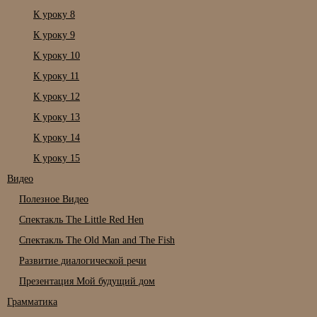
К уроку 8
К уроку 9
К уроку 10
К уроку 11
К уроку 12
К уроку 13
К уроку 14
К уроку 15
Видео
Полезное Видео
Спектакль The Little Red Hen
Спектакль The Old Man and The Fish
Развитие диалогической речи
Презентация Мой будущий дом
Грамматика