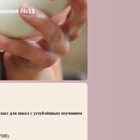
мназия №11
класс для школ с углублённым изучением
7MB).