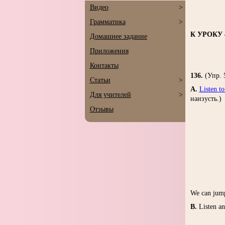
Видео
>
Грамматика
>
К УРОКУ 
Домашнее задание
Приложения
Контакты
136.
(Упр.
Статьи
>
A.
Listen to
Для учителей
>
наизусть.)
Отзывы
We can jump
B.
Listen a