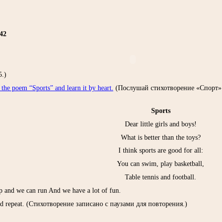
42
 5.)
 the poem “Sports” and learn it by heart.
(Послушай стихотворение «Спорт»
Sports
Dear little girls and boys!
What is better than the toys?
I think sports are good for all:
You can swim, play basketball,
Table tennis and football.
 and we can run And we have a lot of fun.
nd repeat. (Стихотворение записано с паузами для повторения.)