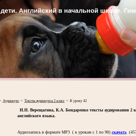
дети. Английский в начальной школе. Ги
>
Аудиокурс
>
Тексты аудиокурса 2 класс
>
К уроку 42
И.Н. Верещагина, К.А. Бондаренко т
ексты аудирования
2 
английского языка.
Аудиозапись в формате MP3 ( к урокам с 1 по 90)
скачать
(45