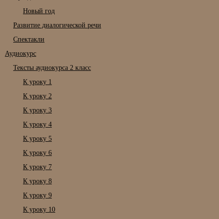
Новый год
Развитие диалогической речи
Спектакли
Аудиокурс
Тексты аудиокурса 2 класс
К уроку 1
К уроку 2
К уроку 3
К уроку 4
К уроку 5
К уроку 6
К уроку 7
К уроку 8
К уроку 9
К уроку 10